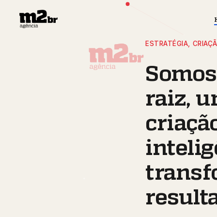
ESTRATÉGIA, CRIAÇ
CASE DE SUCESSO - PERFORMANCE
Somos 
raiz, u
criação
intelig
transf
result